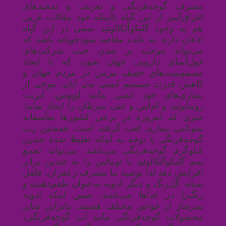
مصرف گوجه‌فرنگی و تعریف و تمجیدهای
اغراق‌آمیز از این گیاه بااینکه خود مقالات غربی
هم به وجود گلیکوآلکالوئید سمی در این گیاه
اذعان دارند به علت مقاصد سودجویانه باشد که
می‌تواند موجب پر شدن جیب شرکت‌های
غول‌آسای دارویی جهان شود، که با ایجاد
مسمومیت‌های خفیف مزمن در مردم جهان و
کاهش قدرت سیستم ایمنی بدن آنان، موجی از
بیماری‌های خود ایمنی مانند لوپوس، آتریت
روماتوئید و ام‌اس و حتی سرطان را ایجاد نماید؛
چیزی که امروزه در برخی کشورها متأسفانه
سونامی بیماری لقب گرفته است
.
همچنین رب
گوجه‌فرنگی با توجه به اینکه تغلیظ شده چندین
کیلوگرم گوجه‌فرنگی می‌باشد، می‌تواند تجمع
سم گلیکوآلکالوئید یا توماتین را به چندین برابر
افزایش دهد لذا توصیه ما مصرف زعفران، فلفل
سیاه، گل‌رنگ و دیگر ادویه به‌عنوان طعم‌دهنده و
رنگ‌زا در غذاها می‌باشد، ضمن اینکه ادویه
سرشار از خواص مختلف هستند. بنابراین سایر
محصولات گوجه‌فرنگی مانند آب گوجه‌فرنگی،