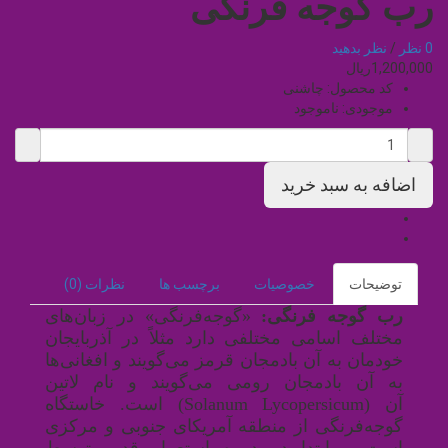
رب گوجه فرنگی
0 نظر
/
نظر بدهید
1,200,000ریال
کد محصول:
چاشنی
موجودی:
ناموجود
توضیحات
خصوصیات
برچسب ها
نظرات (0)
رب گوجه فرنگی:
«گوجه‌فرنگی» در زبان‌های
مختلف اسامی مختلفی دارد مثلاً در آذربایجان
خودمان به آن بادمجان قرمز می‌گویند و افغانی‌ها
به آن بادمجان رومی می‌گویند و نام لاتین
آن
(Solanum Lycopersicum)
است
.
خاستگاه
گوجه‌فرنگی از منطقه آمریکای جنوبی و مرکزی
است و ابتدا در دوره استعمار قدیم توسط